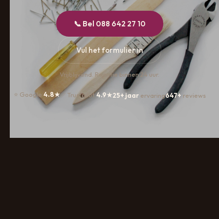
📞 Bel 088 642 27 10
Vul het formulier in
Vrijblijvend. Reactie binnen 24 uur.
⭐ Google
4.8★
✅ Trustpilot
4.9★
25+ jaar
ervaring
647+
reviews