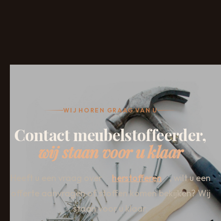
WIJ HOREN GRAAG VAN U
Contact meubelstoffeerder,
wij staan voor u klaar
Heeft u een vraag over
herstofferen
, wilt u een
offerte aanvragen of stoffen komen bekijken? Wij
staan voor u klaar.