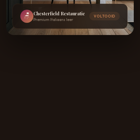
Chesterfield Restauratie
🪑
VOLTOOID
Premium Italiaans leer